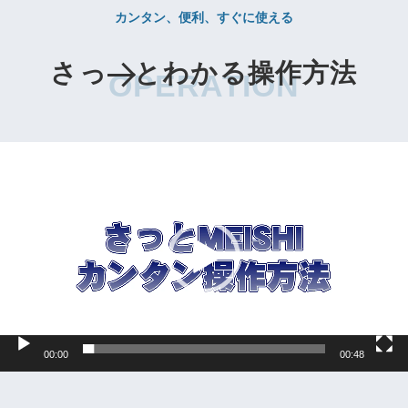
カンタン、便利、すぐに使える
さっ
とわかる操作方法
OPERATION
動
画
プ
レ
ー
ヤ
ー
00:00
00:48