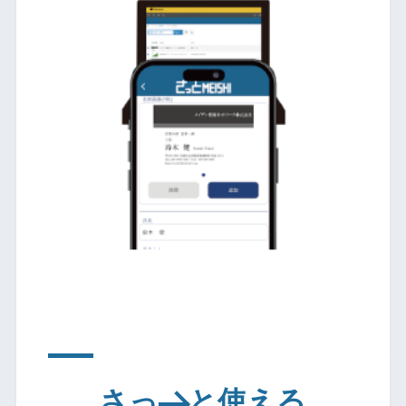
さっ
と使える