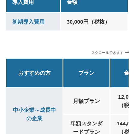
導入費用
金額
初期導入費用
30,000円（税抜）
スクロールできます
おすすめの方
プラン
金
12,00
月額プラン
（税
中小企業～成長中
の企業
年額スタンダ
144,0
ードプラン
（税